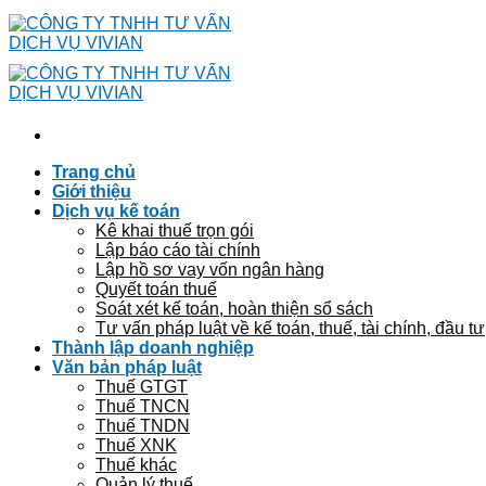
Skip
to
content
Trang chủ
Giới thiệu
Dịch vụ kế toán
Kê khai thuế trọn gói
Lập báo cáo tài chính
Lập hồ sơ vay vốn ngân hàng
Quyết toán thuế
Soát xét kế toán, hoàn thiện sổ sách
Tư vấn pháp luật về kế toán, thuế, tài chính, đầu tư
Thành lập doanh nghiệp
Văn bản pháp luật
Thuế GTGT
Thuế TNCN
Thuế TNDN
Thuế XNK
Thuế khác
Quản lý thuế