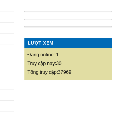
LƯỢT XEM
Đang online: 1
Truy cập nay:30
Tổng truy cập:37969