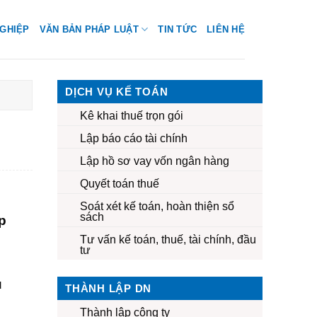
GHIỆP
VĂN BẢN PHÁP LUẬT
TIN TỨC
LIÊN HỆ
DỊCH VỤ KẾ TOÁN
Kê khai thuế trọn gói
Lập báo cáo tài chính
Lập hồ sơ vay vốn ngân hàng
Quyết toán thuế
Soát xét kế toán, hoàn thiện sổ
sách
p
Tư vấn kế toán, thuế, tài chính, đầu
tư
ụ
THÀNH LẬP DN
Thành lập công ty