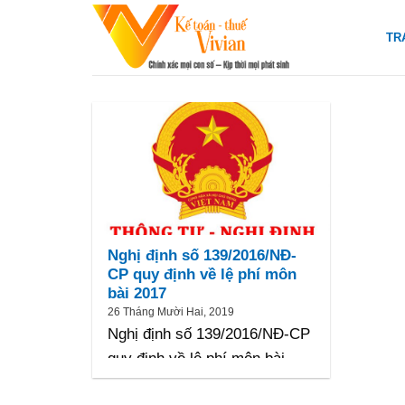
Skip
to
TR
content
Nghị định số 139/2016/NĐ-
CP quy định về lệ phí môn
bài 2017
26 Tháng Mười Hai, 2019
Nghị định số 139/2016/NĐ-CP
quy định về lệ phí môn bài
2017 Ngày 04/10/2016,