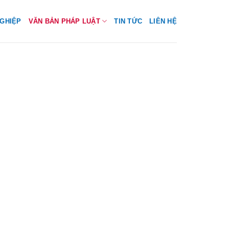
GHIỆP
VĂN BẢN PHÁP LUẬT
TIN TỨC
LIÊN HỆ