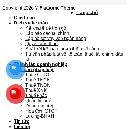
Copyright 2026 ©
Flatsome Theme
Trang chủ
Giới thiệu
Dịch vụ kế toán
Kê khai thuế trọn gói
Lập báo cáo tài chính
Lập hồ sơ vay vốn ngân hàng
Quyết toán thuế
Soát xét kế toán, hoàn thiện sổ sách
Tư vấn pháp luật về kế toán, thuế, tài chính, đầu
tư
Thành lập doanh nghiệp
Văn bản pháp luật
Thuế GTGT
Thuế TNCN
Thuế TNDN
Thuế XNK
Thuế khác
Quản lý thuế
Doanh nghiệp
Hóa đơn GTGT
Lương-BHXH
Tin tức
Liên hệ