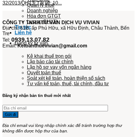
32/2013/QH13: Tải về: 10...
Quản lý thuế
Doanh nghiệp
Hóa đơn GTGT
Lương-BHXH
CÔNG TY TNHH TƯ VẤN DỊCH VỤ VIVIAN
Tin tức
Địa chỉ: 61B, ấp Phú Hữu, xã Hữu Định, Châu Thành, Bến
Liên hệ
Tre
0939.13.07.82
Tel:
Đăng ký tư vấn
Email:
Ketoanthuevivian@gmail.com
Kê khai thuế trọn gói
Lập báo cáo tài chính
Lập hồ sơ vay vốn ngân hàng
Quyết toán thuế
Soát xét kế toán, hoàn thiện sổ sách
Tư vấn kế toán, thuế, tài chính, đầu tư
Đăng ký nhận bản tin thuế mới nhất
Địa chỉ email vui lòng nhập chính xác để tránh trường hợp thư
không đến được hộp thư của bạn.