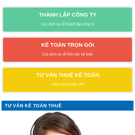
THÀNH LẬP CÔNG TY
Các dịch vụ về thành lập công ty
KẾ TOÁN TRỌN GÓI
Các dịch vụ về lĩnh vực kế toán
TƯ VẤN THUẾ KẾ TOÁN
Hoàn toàn miễn phí
TƯ VẤN KẾ TOÁN THUẾ