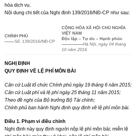
hóa dịch vụ.
Nội dung chi tiết của Nghị định 139/2016/NĐ-CP như sau:
CỘNG HÒA XÃ HỘI CHỦ NGHĨA
VIỆT NAM
CHÍNH PHỦ
Độc lập – Tự do – Hạnh phúc
——-
Số: 139/2016/NĐ-CP
—————
Hà Nội, ngày 04 tháng
10 năm 2016
NGHỊ ĐỊNH
QUY ĐỊNH VỀ LỆ PHÍ MÔN BÀI
Căn cứ Luật tổ chức Chính phủ ngày 19 tháng 6 năm 2015;
Căn cứ Luật phí và lệ phí ngày 25 tháng 11 năm 2015;
Theo đề nghị của Bộ trưởng Bộ Tài chính;
Ch
í
nh phủ ban hành Nghị định quy định về lệ ph
í
môn bài.
Điều 1. Phạm vi điều chỉnh
Nghị định này quy định người nộp lệ phí môn bài; miễn lệ