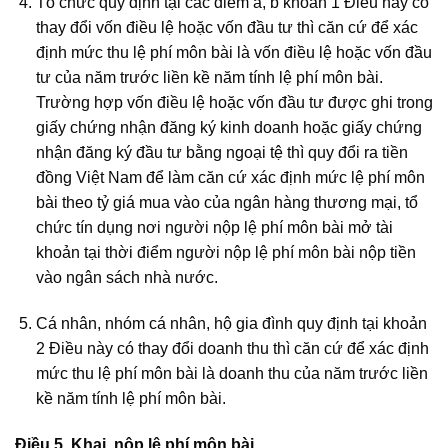
Tổ chức quy định tại các điểm a, b khoản 1 Điều này có
thay đổi vốn điều lệ hoặc vốn đầu tư thì căn cứ để xác
định mức thu lệ phí môn bài là vốn điều lệ hoặc vốn đầu
tư của năm trước liền kề năm tính lệ phí môn bài.
Trường hợp vốn điều lệ hoặc vốn đầu tư được ghi trong
giấy chứng nhận đăng ký kinh doanh hoặc giấy chứng
nhận đăng ký đầu tư bằng ngoại tệ thì quy đổi ra tiền
đồng Việt Nam để làm căn cứ xác định mức lệ phí môn
bài theo tỷ giá mua vào của ngân hàng thương mại, tổ
chức tín dụng nơi người nộp lệ phí môn bài mở tài
khoản tại thời điểm người nộp lệ phí môn bài nộp tiền
vào ngân sách nhà nước.
Cá nhân, nhóm cá nhân, hộ gia đình quy định tại khoản
2 Điều này có thay đổi doanh thu thì căn cứ để xác định
mức thu lệ phí môn bài là doanh thu của năm trước liền
kề năm tính lệ phí môn bài.
Điều 5. Khai, nộp lệ phí môn bài